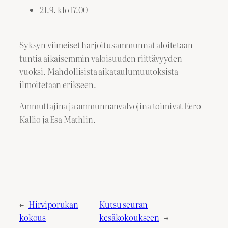
21.9. klo 17.00
Syksyn viimeiset harjoitusammunnat aloitetaan
tuntia aikaisemmin valoisuuden riittävyyden
vuoksi. Mahdollisista aikataulumuutoksista
ilmoitetaan erikseen.
Ammuttajina ja ammunnanvalvojina toimivat Eero
Kallio ja Esa Mathlin.
←
Hirviporukan
Kutsu seuran
kokous
kesäkokoukseen
→