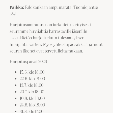
Paikka:
Palokankaan ampumarata, Tuomiojantie
352
Harjoitusammunnat on tarkoitettu erityisesti
seuramme hirvijahtia harrastaville jäsenille
aseenkäytön harjoitteluun tulevaa syksyn
hirvijahtia varten. Myös yhteislupaosakkaat ja muut
seuran jäsenet ovat tervetulleita mukaan.
Harjoituspäivät 2026
15.6. klo 18.00
22.6. klo 18.00
13.7. klo 18.00
20.7. klo 18.00
10.8. klo 18.00
24.8. klo 18.00
31.8. klo 17.00