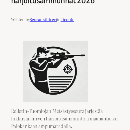
harjoitusammunnat 2026
Written by
Seuran sihteeri
in
Tiedote
Relletin-Tuomiojan Metsästysseura järjestää
liikkuvan hirven harjoitusammuntoja maanantaisin
Palokankaan ampumaradalla.