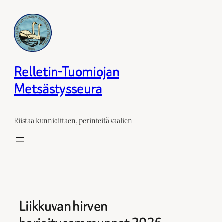
Siirry
sisältöön
Relletin-Tuomiojan
Metsästysseura
Riistaa kunnioittaen, perinteitä vaalien
Liikkuvan hirven