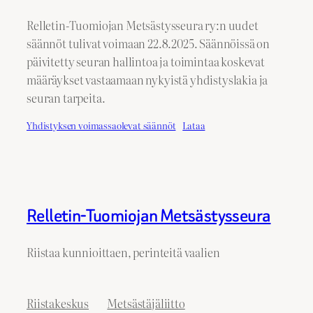
Relletin-Tuomiojan Metsästysseura ry:n uudet
säännöt tulivat voimaan 22.8.2025. Säännöissä on
päivitetty seuran hallintoa ja toimintaa koskevat
määräykset vastaamaan nykyistä yhdistyslakia ja
seuran tarpeita.
Yhdistyksen voimassaolevat säännöt
Lataa
Relletin-Tuomiojan Metsästysseura
Riistaa kunnioittaen, perinteitä vaalien
Riistakeskus
Metsästäjäliitto