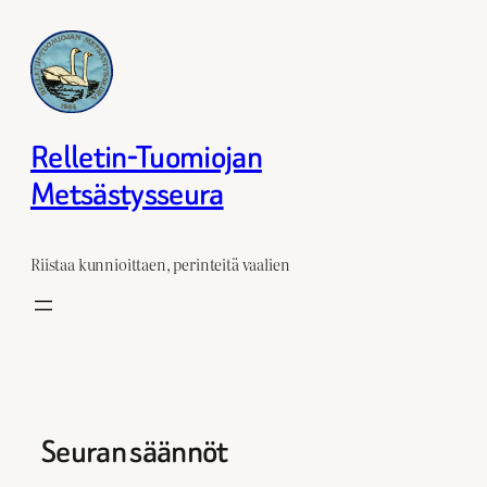
Siirry
sisältöön
Relletin-Tuomiojan
Metsästysseura
Riistaa kunnioittaen, perinteitä vaalien
Seuran säännöt