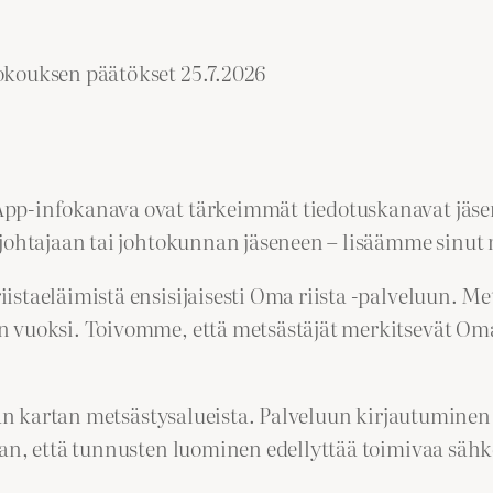
okouksen päätökset 25.7.2026
p-infokanava ovat tärkeimmät tiedotuskanavat jäseni
njohtajaan tai johtokunnan jäseneen – lisäämme sinu
staeläimistä ensisijaisesti Oma riista -palveluun. Me
 vuoksi. Toivomme, että metsästäjät merkitsevät Oma r
van kartan metsästysalueista. Palveluun kirjautuminen
han, että tunnusten luominen edellyttää toimivaa sähk