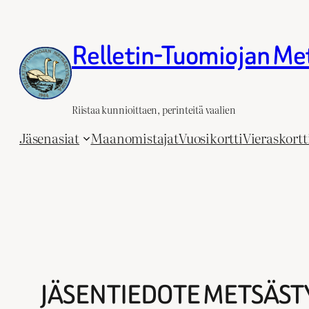
Siirry
sisältöön
Relletin-Tuomiojan Me
Riistaa kunnioittaen, perinteitä vaalien
Jäsenasiat
Maanomistajat
Vuosikortti
Vieraskortt
JÄSENTIEDOTE METSÄST