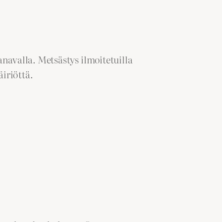
avalla. Metsästys ilmoitetuilla
äiriöttä.