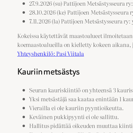
27.9.2026 (su) Pattijoen Metsästysseura r
28.10.2026 (ke) Pattijoen Metsästysseura r
7.11.2026 (la) Pattijoen Metsästysseura ry:
Kokeissa käytettävät maastoalueet ilmoitetaan
koemaastoalueilla on kielletty kokeen aikana, jo
Yhteyshenkilö: Pasi Viitala
Kauriin metsästys
Seuran kauriskiintiö on yhteensä 3 kauris
Yksi metsästäjä saa kaataa enintään 1 kaur
Vierailla ei ole kauriin pyyntioikeutta.
Keväinen pukkipyynti ei ole sallittu.
Hallitus pidättää oikeuden muuttaa kiint