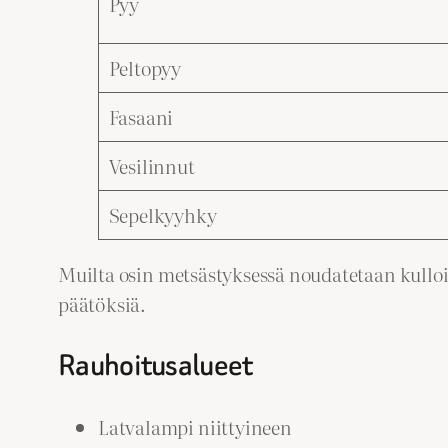
Pyy
Peltopyy
Fasaani
Vesilinnut
Sepelkyyhky
Muilta osin metsästyksessä noudatetaan kulloi
päätöksiä.
Rauhoitusalueet
Latvalampi niittyineen