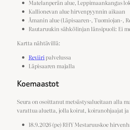
Matelanperän alue, Leppimaankangas lok
Kallionevan alue hirvenpyynnin aikaan
Åmanin alue (Läpisaaren-, Tuomiojan-, Rell
Rautaruukin sähkölinjan länsipuoli: Ei m
Kartta nähtävillä:
Reviiri
palvelussa
Läpisaaren majalla
Koemaastot
Seura on osoittanut metsästysalueitaan alla m
varattua aluetta, jolla koirat, koiranohjaajat j
18.9.2026 (pe) RHY Mestaruuskoe hirven