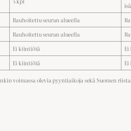
5 kpl
is
Rauhoitettu seuran alueella
Ra
Rauhoitettu seuran alueella
Ra
Ei kiintiötä
Ei
Ei kiintiötä
Ei
nkin voimassa olevia pyyntiaikoja sekä Suomen riistak