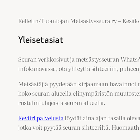
Relletin-Tuomiojan Metsästysseura ry – Kesäk
Yleiset asiat
Seuran verkkosivut ja metsästysseuran WhatsAp
infokanavassa, ota yhteyttä sihteeriin, puhee
Metsästäjiä pyydetään kirjaamaan havainnot rii
koko seuran alueella elinympäristön muutosten
riistalintulajeista seuran alueella.
Reviiri palvelusta
löydät aina ajan tasalla ole
jotka voit pyytää seuran sihteeriltä. Huomaat