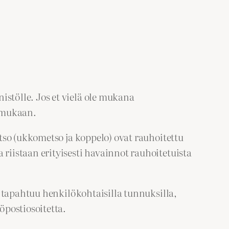
stölle. Jos et vielä ole mukana
t mukaan.
tso (ukkometso ja koppelo) ovat rauhoitettu
iistaan erityisesti havainnot rauhoitetuista
 tapahtuu henkilökohtaisilla tunnuksilla,
öpostiosoitetta.