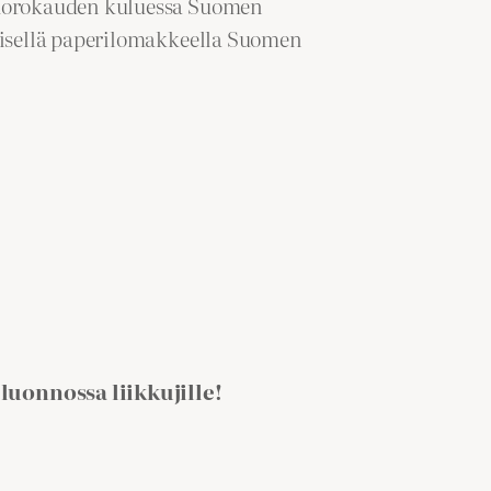
 vuorokauden kuluessa Suomen
teisellä paperilomakkeella Suomen
 luonnossa liikkujille!