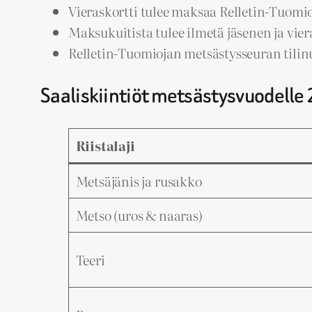
Vieraskortti tulee maksaa Relletin-Tuomi
Maksukuitista tulee ilmetä jäsenen ja vie
Relletin-Tuomiojan metsästysseuran tilinu
Saaliskiintiöt metsästysvuodell
Riistalaji
Metsäjänis ja rusakko
Metso (uros & naaras)
Teeri