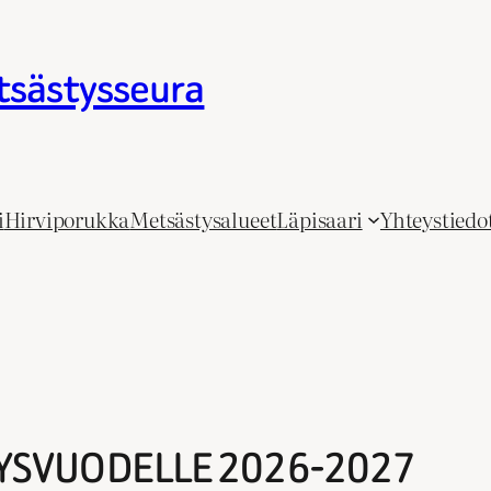
tsästysseura
i
Hirviporukka
Metsästysalueet
Läpisaari
Yhteystiedo
YSVUODELLE 2026-2027