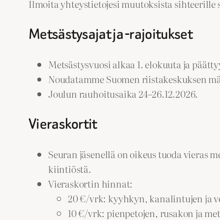
Ilmoita yhteystietojesi muutoksista sihteerille
Metsästysajat ja -rajoitukset
Metsästysvuosi alkaa 1. elokuuta ja päätt
Noudatamme Suomen riistakeskuksen määrää
Joulun rauhoitusaika 24–26.12.2026.
Vieraskortit
Seuran jäsenellä on oikeus tuoda vieras m
kiintiöstä.
Vieraskortin hinnat:
20 €/vrk: kyyhkyn, kanalintujen ja v
10 €/vrk: pienpetojen, rusakon ja me