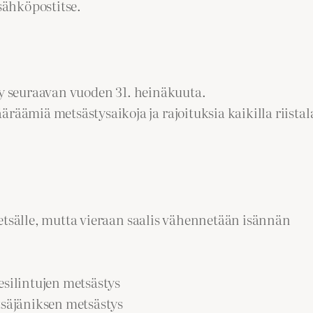
 sähköpostitse.
yy seuraavan vuoden 31. heinäkuuta.
miä metsästysaikoja ja rajoituksia kaikilla riistala
etsälle, mutta vieraan saalis vähennetään isännän
esilintujen metsästys
tsäjäniksen metsästys