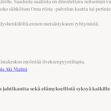
ilölle. Saadusta saaliista on ilmoitettava seitsemän
 joko sähköisen Oma riista -palvelun kautta tai perin
hdyshenkilöltä ennen metsästykseen ryhtymistä.
riistakeskus myöntää ilveksenpyyntilupia.
aja Aki Malmi
a jahtikautta sekä elämyksellistä syksyä kaikille