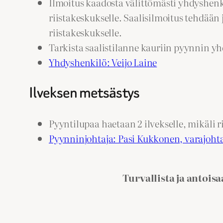
Ilmoitus kaadosta välittömästi yhdyshenk
riistakeskukselle. Saalisilmoitus tehdään
riistakeskukselle.
Tarkista saalistilanne kauriin pyynnin y
Yhdyshenkilö: Veijo Laine
Ilveksen metsästys
Pyyntilupaa haetaan 2 ilvekselle, mikäli 
Pyynninjohtaja: Pasi Kukkonen, varajoht
Turvallista ja antoisa