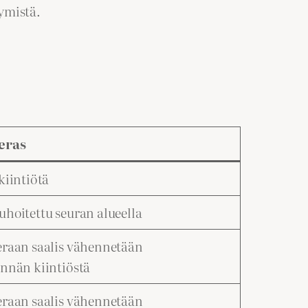
ymistä.
eras
 kiintiötä
uhoitettu seuran alueella
eraan saalis vähennetään
ännän kiintiöstä
eraan saalis vähennetään