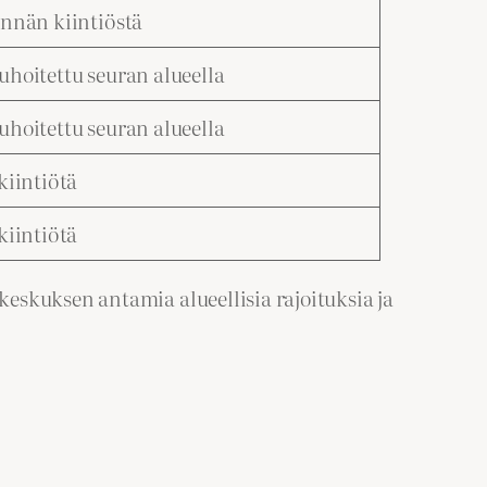
ännän kiintiöstä
uhoitettu seuran alueella
uhoitettu seuran alueella
 kiintiötä
 kiintiötä
eskuksen antamia alueellisia rajoituksia ja