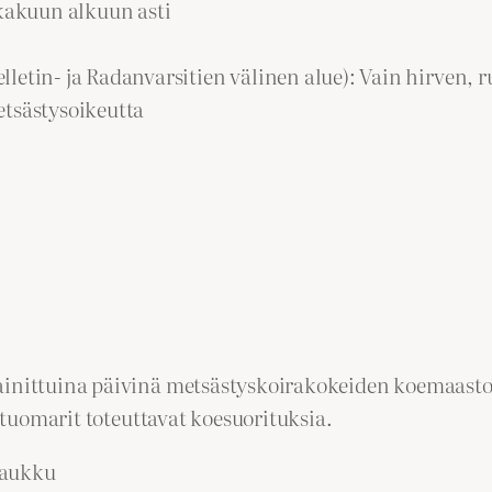
akuun alkuun asti
etin- ja Radanvarsitien välinen alue): Vain hirven, ru
etsästysoikeutta
ainittuina päivinä metsästyskoirakokeiden koemaastoi
a tuomarit toteuttavat koesuorituksia.
haukku