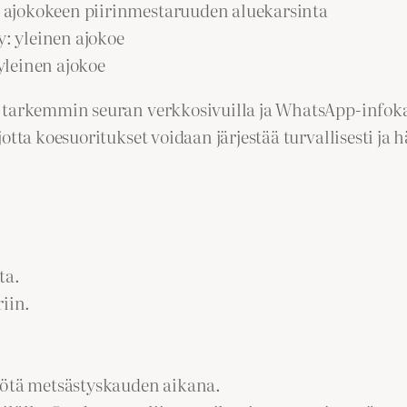
y: ajokokeen piirinmestaruuden aluekarsinta
y: yleinen ajokoe
 yleinen ajokoe
 tarkemmin seuran verkkosivuilla ja WhatsApp-infokan
tta koesuoritukset voidaan järjestää turvallisesti ja h
ta.
iin.
iötä metsästyskauden aikana.