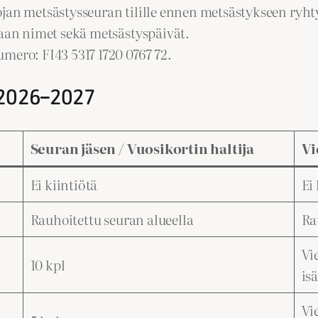
ojan metsästysseuran tilille ennen metsästykseen ryht
raan nimet sekä metsästyspäivät.
mero: FI43 5317 1720 0767 72.
e 2026–2027
Seuran jäsen / Vuosikortin haltija
Vi
Ei kiintiötä
Ei
Rauhoitettu seuran alueella
Ra
Vi
10 kpl
is
Vi