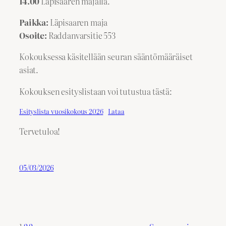
14.00
Läpisaaren majalla.
Paikka:
Läpisaaren maja
Osoite:
Raddanvarsitie 553
Kokouksessa käsitellään seuran sääntömääräiset
asiat.
Kokouksen esityslistaan voi tutustua tästä:
Esityslista vuosikokous 2026
Lataa
Tervetuloa!
05/03/2026