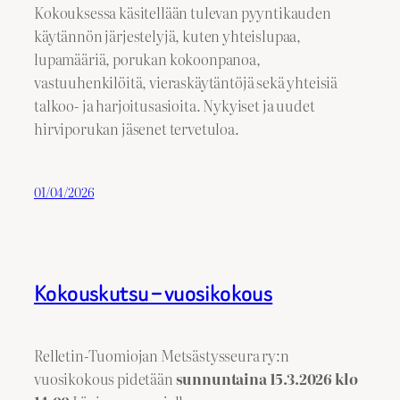
Kokouksessa käsitellään tulevan pyyntikauden
käytännön järjestelyjä, kuten yhteislupaa,
lupamääriä, porukan kokoonpanoa,
vastuuhenkilöitä, vieraskäytäntöjä sekä yhteisiä
talkoo- ja harjoitusasioita. Nykyiset ja uudet
hirviporukan jäsenet tervetuloa.
01/04/2026
Kokouskutsu – vuosikokous
Relletin-Tuomiojan Metsästysseura ry:n
vuosikokous pidetään
sunnuntaina 15.3.2026 klo