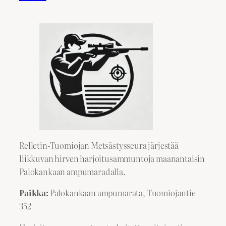
Relletin-Tuomiojan Metsästysseura järjestää
liikkuvan hirven harjoitusammuntoja maanantaisin
Palokankaan ampumaradalla.
Paikka:
Palokankaan ampumarata, Tuomiojantie
352