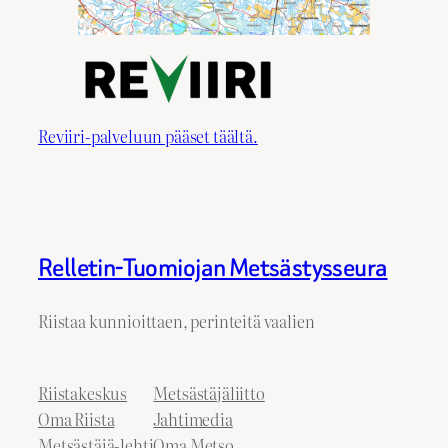
Reviiri-palveluun pääset täältä.
Relletin-Tuomiojan Metsästysseura
Riistaa kunnioittaen, perinteitä vaalien
Riistakeskus
Metsästäjäliitto
Oma Riista
Jahtimedia
Metsästäjä-lehti
Oma Metso