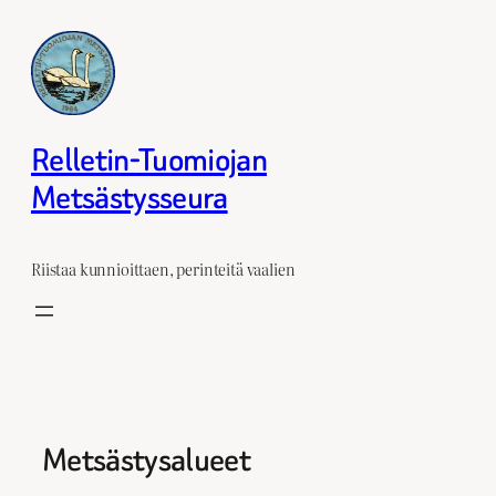
Siirry
sisältöön
Relletin-Tuomiojan
Metsästysseura
Riistaa kunnioittaen, perinteitä vaalien
Metsästysalueet