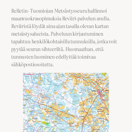
Relletin- Tuomiojan Metsästysseura hallinnoi
maanvuokrasopimuksia Reviiri-palvelun avulla.
Reviiristä löydät aina ajan tasalla olevan kartan
metsästysalueista. Palveluun kirjautuminen
tapahtuu henkilökohtaisilla tunnuksilla, jotka voit
pyytää seuran sihteeriltä. Huomaathan, että
tunnusten luominen edellyttää toimivaa
sähköpostiosoitetta.