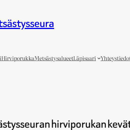
tsästysseura
i
Hirviporukka
Metsästysalueet
Läpisaari
Yhteystiedo
ästysseuran hirviporukan kev