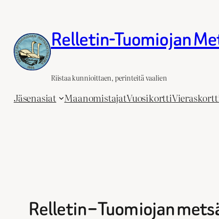
Siirry
sisältöön
Relletin-Tuomiojan Me
Riistaa kunnioittaen, perinteitä vaalien
Jäsenasiat
Maanomistajat
Vuosikortti
Vieraskortt
Relletin – Tuomiojan mets