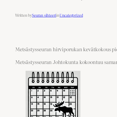
Written by
Seuran sihteeri
in
Uncategorized
Metsästysseuran hirviporukan kevätkokous pide
Metsästysseuran Johtokunta kokoontuu samana